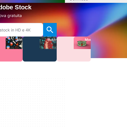
7.9K
Adobe Stock
ova gratuita
Aggiungi recensione
Report sul software
Vettori
Illustrazioni
Modelli