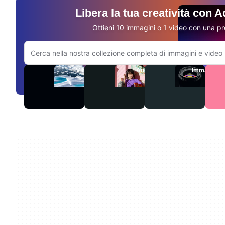
Libera la tua creatività con 
Ottieni 10 immagini o 1 video con una pr
Cerca sul sito Adobe.com
Video
Audio
Immagini