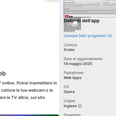
Dettagli dell'app
1/9
Autore
Ustream
Altri programmi (3)
Licenza
Gratis
Data di aggiornamento
14 maggio 2025
web
Piattaforme
Web Apps
online. Potrai trasmettere in
OS
 cattura la tua webcam o la
Opera
e la TV altrui, sul sito
Lingua
Inglese
Download